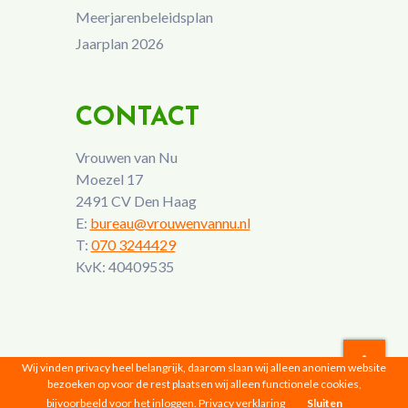
Meerjarenbeleidsplan
Jaarplan 2026
CONTACT
Vrouwen van Nu
Moezel 17
2491 CV Den Haag
E:
bureau@vrouwenvannu.nl
T:
070 3244429
KvK: 40409535
Wij vinden privacy heel belangrijk, daarom slaan wij alleen anoniem website
bezoeken op voor de rest plaatsen wij alleen functionele cookies,
Vrouwen van Nu © 2026 |
Privacyverklaring
bijvoorbeeld voor het inloggen.
Privacy verklaring
Sluiten