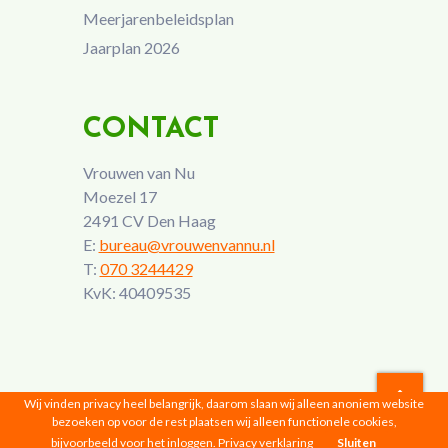
Meerjarenbeleidsplan
Jaarplan 2026
CONTACT
Vrouwen van Nu
Moezel 17
2491 CV Den Haag
E:
bureau@vrouwenvannu.nl
T:
070 3244429
KvK: 40409535
Wij vinden privacy heel belangrijk, daarom slaan wij alleen anoniem website
bezoeken op voor de rest plaatsen wij alleen functionele cookies,
Vrouwen van Nu © 2026 |
Privacyverklaring
bijvoorbeeld voor het inloggen.
Privacy verklaring
Sluiten