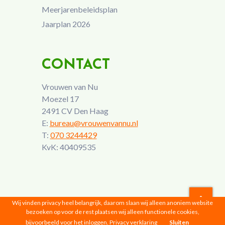
Meerjarenbeleidsplan
Jaarplan 2026
CONTACT
Vrouwen van Nu
Moezel 17
2491 CV Den Haag
E:
bureau@vrouwenvannu.nl
T:
070 3244429
KvK: 40409535
Wij vinden privacy heel belangrijk, daarom slaan wij alleen anoniem website
bezoeken op voor de rest plaatsen wij alleen functionele cookies,
Vrouwen van Nu © 2026 |
Privacyverklaring
bijvoorbeeld voor het inloggen.
Privacy verklaring
Sluiten