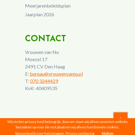
Meerjarenbeleidsplan
Jaarplan 2026
CONTACT
Vrouwen van Nu
Moezel 17
2491 CV Den Haag
E:
bureau@vrouwenvannu.nl
T:
070 3244429
KvK: 40409535
Wij vinden privacy heel belangrijk, daarom slaan wij alleen anoniem website
bezoeken op voor de rest plaatsen wij alleen functionele cookies,
Vrouwen van Nu © 2026 |
Privacyverklaring
bijvoorbeeld voor het inloggen.
Privacy verklaring
Sluiten