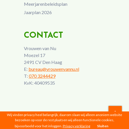
Meerjarenbeleidsplan
Jaarplan 2026
CONTACT
Vrouwen van Nu
Moezel 17
2491 CV Den Haag
E:
bureau@vrouwenvannu.nl
T:
070 3244429
KvK: 40409535
Wij vinden privacy heel belangrijk, daarom slaan wij alleen anoniem website
bezoeken op voor de rest plaatsen wij alleen functionele cookies,
Vrouwen van Nu © 2026 |
Privacyverklaring
bijvoorbeeld voor het inloggen.
Privacy verklaring
Sluiten