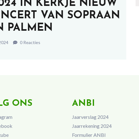
024 IN KERKJE NIEUW
NCERT VAN SOPRAAN
N PALMEN
2024
0 Reacties
LG ONS
ANBI
agram
Jaarverslag 2024
ebook
Jaarrekening 2024
tube
Formulier ANBI