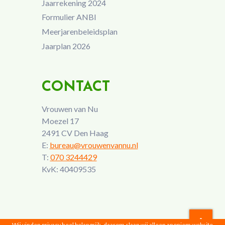
Jaarrekening 2024
Formulier ANBI
Meerjarenbeleidsplan
Jaarplan 2026
CONTACT
Vrouwen van Nu
Moezel 17
2491 CV Den Haag
E:
bureau@vrouwenvannu.nl
T:
070 3244429
KvK: 40409535
Wij vinden privacy heel belangrijk, daarom slaan wij alleen anoniem website