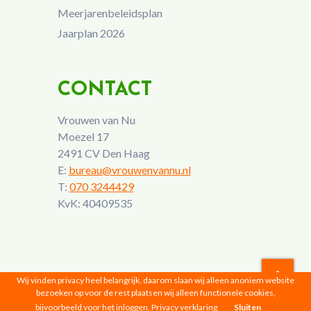
Meerjarenbeleidsplan
Jaarplan 2026
CONTACT
Vrouwen van Nu
Moezel 17
2491 CV Den Haag
E:
bureau@vrouwenvannu.nl
T:
070 3244429
KvK: 40409535
Wij vinden privacy heel belangrijk, daarom slaan wij alleen anoniem website
bezoeken op voor de rest plaatsen wij alleen functionele cookies,
Vrouwen van Nu © 2026 |
Privacyverklaring
bijvoorbeeld voor het inloggen.
Privacy verklaring
Sluiten