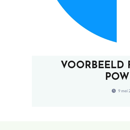
VOORBEELD 
POW
9 mei 