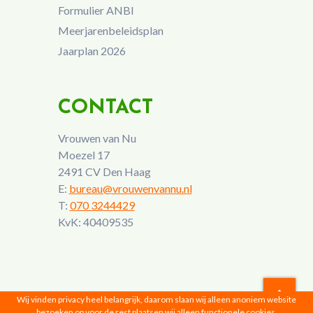
Formulier ANBI
Meerjarenbeleidsplan
Jaarplan 2026
CONTACT
Vrouwen van Nu
Moezel 17
2491 CV Den Haag
E:
bureau@vrouwenvannu.nl
T:
070 3244429
KvK: 40409535
Wij vinden privacy heel belangrijk, daarom slaan wij alleen anoniem website
bezoeken op voor de rest plaatsen wij alleen functionele cookies,