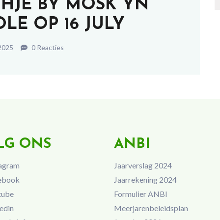
HJE BY MOSK YN
LE OP 16 JULY
 2025
0 Reacties
LG ONS
ANBI
agram
Jaarverslag 2024
ebook
Jaarrekening 2024
tube
Formulier ANBI
edin
Meerjarenbeleidsplan