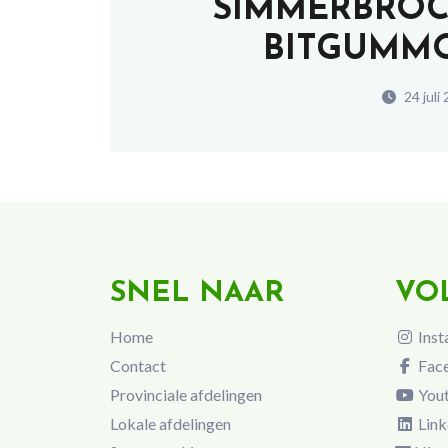
SIMMERBROC
BITGUMMO
24 juli
SNEL NAAR
VO
Home
Inst
Contact
Fac
Provinciale afdelingen
You
Lokale afdelingen
Link