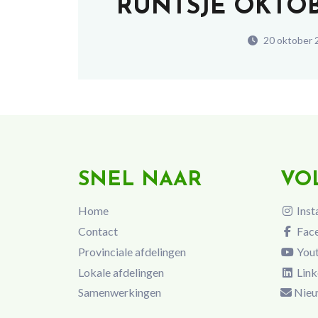
RÛNTSJE OKTOB
20 oktober 
SNEL NAAR
VO
Home
Inst
Contact
Fac
Provinciale afdelingen
You
Lokale afdelingen
Link
Samenwerkingen
Nieu