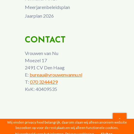
Meerjarenbeleidsplan
Jaarplan 2026
CONTACT
Vrouwen van Nu
Moezel 17
2491 CV Den Haag
E:
bureau@vrouwenvannu.nl
T:
070 3244429
KvK: 40409535
Wij vinden privacy heel belangrijk, daarom slaan wij alleen anoniem website
bezoeken op voor de rest plaatsen wij alleen functionele cookies,
Vrouwen van Nu © 2026 |
Privacyverklaring
bijvoorbeeld voor het inloggen.
Privacy verklaring
Sluiten