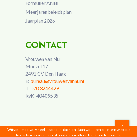
Formulier ANBI
Meerjarenbeleidsplan
Jaarplan 2026
CONTACT
Vrouwen van Nu
Moezel 17
2491 CV Den Haag
E:
bureau@vrouwenvannu.nl
T:
070 3244429
KvK: 40409535
Wij vinden privacy heel belangrijk, daarom slaan wij alleen anoniem website
bezoeken op voor de rest plaatsen wij alleen functionele cookies,