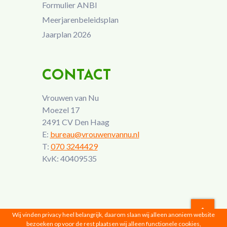
Formulier ANBI
Meerjarenbeleidsplan
Jaarplan 2026
CONTACT
Vrouwen van Nu
Moezel 17
2491 CV Den Haag
E:
bureau@vrouwenvannu.nl
T:
070 3244429
KvK: 40409535
Wij vinden privacy heel belangrijk, daarom slaan wij alleen anoniem website
bezoeken op voor de rest plaatsen wij alleen functionele cookies,