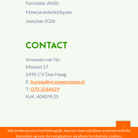
Formulier ANBI
Meerjarenbeleidsplan
Jaarplan 2026
CONTACT
Vrouwen van Nu
Moezel 17
2491 CV Den Haag
E:
bureau@vrouwenvannu.nl
T:
070 3244429
KvK: 40409535
Wij vinden privacy heel belangrijk, daarom slaan wij alleen anoniem website
bezoeken op voor de rest plaatsen wij alleen functionele cookies,