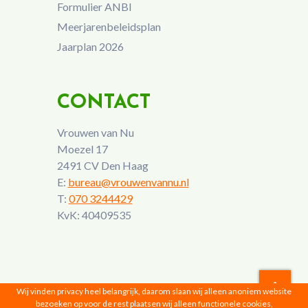
Formulier ANBI
Meerjarenbeleidsplan
Jaarplan 2026
CONTACT
Vrouwen van Nu
Moezel 17
2491 CV Den Haag
E:
bureau@vrouwenvannu.nl
T:
070 3244429
KvK: 40409535
Wij vinden privacy heel belangrijk, daarom slaan wij alleen anoniem website
bezoeken op voor de rest plaatsen wij alleen functionele cookies,