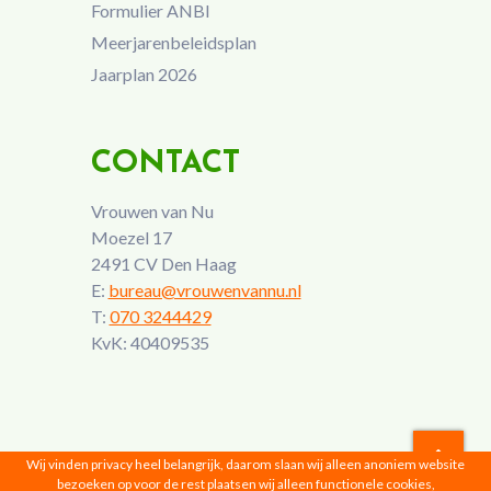
Formulier ANBI
Meerjarenbeleidsplan
Jaarplan 2026
CONTACT
Vrouwen van Nu
Moezel 17
2491 CV Den Haag
E:
bureau@vrouwenvannu.nl
T:
070 3244429
KvK: 40409535
Wij vinden privacy heel belangrijk, daarom slaan wij alleen anoniem website
bezoeken op voor de rest plaatsen wij alleen functionele cookies,