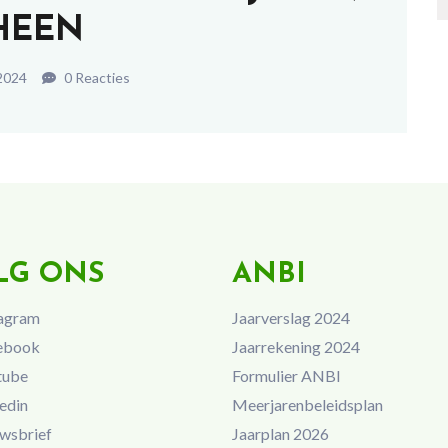
HEEN
2024
0 Reacties
LG ONS
ANBI
agram
Jaarverslag 2024
ebook
Jaarrekening 2024
tube
Formulier ANBI
edin
Meerjarenbeleidsplan
wsbrief
Jaarplan 2026