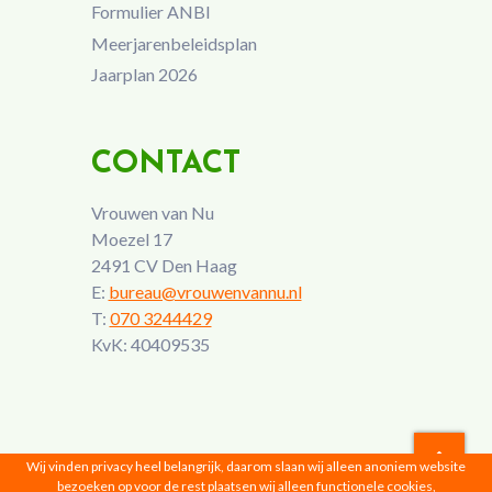
Formulier ANBI
Meerjarenbeleidsplan
Jaarplan 2026
CONTACT
Vrouwen van Nu
Moezel 17
2491 CV Den Haag
E:
bureau@vrouwenvannu.nl
T:
070 3244429
KvK: 40409535
Wij vinden privacy heel belangrijk, daarom slaan wij alleen anoniem website
bezoeken op voor de rest plaatsen wij alleen functionele cookies,