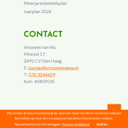
Meerjarenbeleidsplan
Jaarplan 2026
CONTACT
Vrouwen van Nu
Moezel 17
2491 CV Den Haag
E:
bureau@vrouwenvannu.nl
T:
070 3244429
KvK: 40409535
Wij vinden privacy heel belangrijk, daarom slaan wij alleen anoniem website
bezoeken op voor de rest plaatsen wij alleen functionele cookies,
Vrouwen van Nu © 2026 |
Privacyverklaring
bijvoorbeeld voor het inloggen.
Privacy verklaring
Sluiten