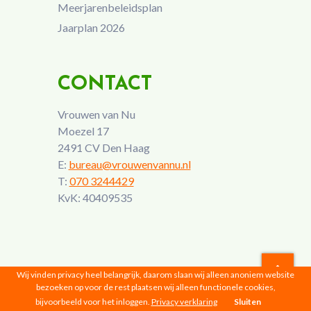
Meerjarenbeleidsplan
Jaarplan 2026
CONTACT
Vrouwen van Nu
Moezel 17
2491 CV Den Haag
E:
bureau@vrouwenvannu.nl
T:
070 3244429
KvK: 40409535
Wij vinden privacy heel belangrijk, daarom slaan wij alleen anoniem website
bezoeken op voor de rest plaatsen wij alleen functionele cookies,
Vrouwen van Nu © 2026 |
Privacyverklaring
bijvoorbeeld voor het inloggen.
Privacy verklaring
Sluiten