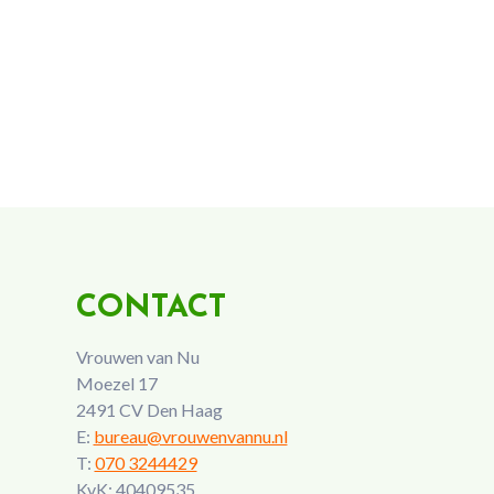
CONTACT
Vrouwen van Nu
Moezel 17
2491 CV Den Haag
E:
bureau@vrouwenvannu.nl
T:
070 3244429
KvK: 40409535