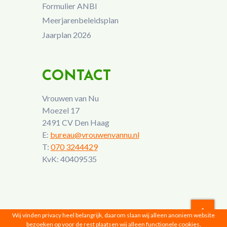
Formulier ANBI
Meerjarenbeleidsplan
Jaarplan 2026
CONTACT
Vrouwen van Nu
Moezel 17
2491 CV Den Haag
E:
bureau@vrouwenvannu.nl
T:
070 3244429
KvK: 40409535
Wij vinden privacy heel belangrijk, daarom slaan wij alleen anoniem website
bezoeken op voor de rest plaatsen wij alleen functionele cookies,