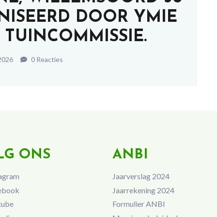
ANISEERD DOOR YMIE
E TUINCOMMISSIE.
 2026
0 Reacties
LG ONS
ANBI
agram
Jaarverslag 2024
ebook
Jaarrekening 2024
tube
Formulier ANBI