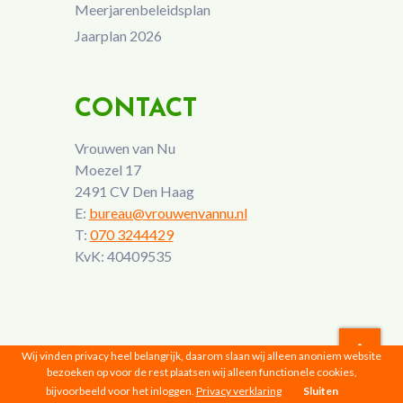
Meerjarenbeleidsplan
Jaarplan 2026
CONTACT
Vrouwen van Nu
Moezel 17
2491 CV Den Haag
E:
bureau@vrouwenvannu.nl
T:
070 3244429
KvK: 40409535
Wij vinden privacy heel belangrijk, daarom slaan wij alleen anoniem website
bezoeken op voor de rest plaatsen wij alleen functionele cookies,
Vrouwen van Nu © 2026 |
Privacyverklaring
bijvoorbeeld voor het inloggen.
Privacy verklaring
Sluiten