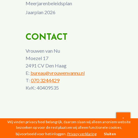
Meerjarenbeleidsplan
Jaarplan 2026
CONTACT
Vrouwen van Nu
Moezel 17
2491 CV Den Haag
E:
bureau@vrouwenvannu.nl
T:
070 3244429
KvK: 40409535
Wij vinden privacy heel belangrijk, daarom slaan wij alleen anoniem website
bezoeken op voor de rest plaatsen wij alleen functionele cookies,
Vrouwen van Nu © 2026 |
Privacyverklaring
bijvoorbeeld voor het inloggen.
Privacy verklaring
Sluiten