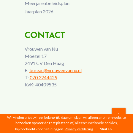
Meerjarenbeleidsplan
Jaarplan 2026
CONTACT
Vrouwen van Nu
Moezel 17
2491 CV Den Haag
E:
bureau@vrouwenvannu.nl
T:
070 3244429
KvK: 40409535
Wij vinden privacy heel belangrijk, daarom slaan wij alleen anoniem website
bezoeken op voor de rest plaatsen wij alleen functionele cookies,
Vrouwen van Nu © 2026 |
Privacyverklaring
bijvoorbeeld voor het inloggen.
Privacy verklaring
Sluiten