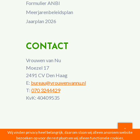
Formulier ANBI
Meerjarenbeleidsplan
Jaarplan 2026
CONTACT
Vrouwen van Nu
Moezel 17
2491 CV Den Haag
E:
bureau@vrouwenvannu.nl
T:
070 3244429
KvK: 40409535
Wij vinden privacy heel belangrijk, daarom slaan wij alleen anoniem website
bezoeken op voor de rest plaatsen wij alleen functionele cookies,