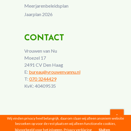
Meerjarenbeleidsplan
Jaarplan 2026
CONTACT
Vrouwen van Nu
Moezel 17
2491 CV Den Haag
E:
bureau@vrouwenvannu.nl
T:
070 3244429
KvK: 40409535
Wij vinden privacy heel belangrijk, daarom slaan wij alleen anoniem website
bezoeken op voor de rest plaatsen wij alleen functionele cookies,
Vrouwen van Nu © 2026 |
Privacyverklaring
bijvoorbeeld voor het inloggen.
Privacy verklaring
Sluiten