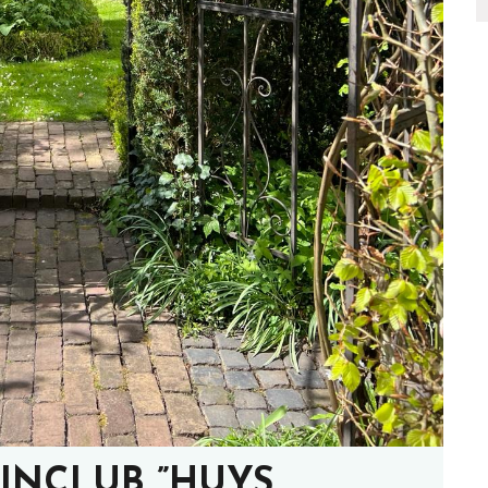
UINCLUB ”HUYS