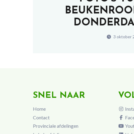
BEUKENROOD
DONDERDAG
3 oktober 
SNEL NAAR
VO
Home
Inst
Contact
Fac
Provinciale afdelingen
You