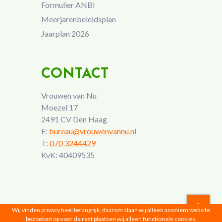
Formulier ANBI
Meerjarenbeleidsplan
Jaarplan 2026
CONTACT
Vrouwen van Nu
Moezel 17
2491 CV Den Haag
E:
bureau@vrouwenvannu.nl
T:
070 3244429
KvK: 40409535
Wij vinden privacy heel belangrijk, daarom slaan wij alleen anoniem website
bezoeken op voor de rest plaatsen wij alleen functionele cookies,