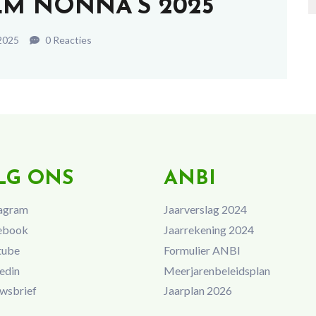
LM NONNA’S 2025
2025
0 Reacties
LG ONS
ANBI
agram
Jaarverslag 2024
ebook
Jaarrekening 2024
tube
Formulier ANBI
edin
Meerjarenbeleidsplan
wsbrief
Jaarplan 2026