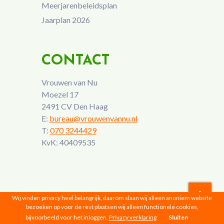
Meerjarenbeleidsplan
Jaarplan 2026
CONTACT
Vrouwen van Nu
Moezel 17
2491 CV Den Haag
E:
bureau@vrouwenvannu.nl
T:
070 3244429
KvK: 40409535
Wij vinden privacy heel belangrijk, daarom slaan wij alleen anoniem website
bezoeken op voor de rest plaatsen wij alleen functionele cookies,
Vrouwen van Nu © 2026 |
Privacyverklaring
bijvoorbeeld voor het inloggen.
Privacy verklaring
Sluiten