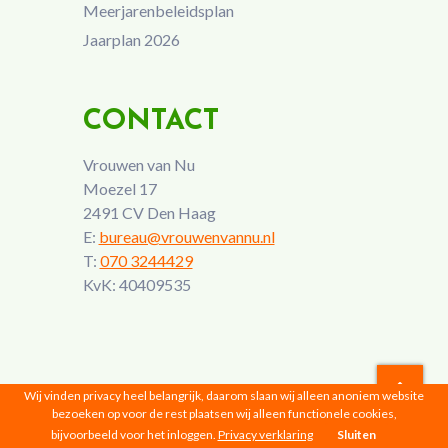
Meerjarenbeleidsplan
Jaarplan 2026
CONTACT
Vrouwen van Nu
Moezel 17
2491 CV Den Haag
E:
bureau@vrouwenvannu.nl
T:
070 3244429
KvK: 40409535
Wij vinden privacy heel belangrijk, daarom slaan wij alleen anoniem website
bezoeken op voor de rest plaatsen wij alleen functionele cookies,
Vrouwen van Nu © 2026 |
Privacyverklaring
bijvoorbeeld voor het inloggen.
Privacy verklaring
Sluiten