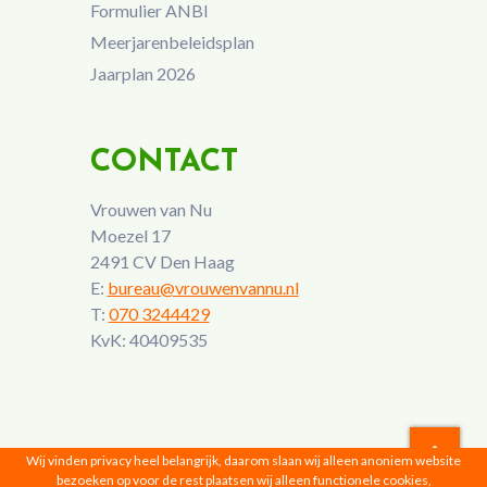
Formulier ANBI
Meerjarenbeleidsplan
Jaarplan 2026
CONTACT
Vrouwen van Nu
Moezel 17
2491 CV Den Haag
E:
bureau@vrouwenvannu.nl
T:
070 3244429
KvK: 40409535
Wij vinden privacy heel belangrijk, daarom slaan wij alleen anoniem website
bezoeken op voor de rest plaatsen wij alleen functionele cookies,