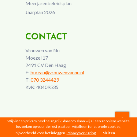
Meerjarenbeleidsplan
Jaarplan 2026
CONTACT
Vrouwen van Nu
Moezel 17
2491 CV Den Haag
E:
bureau@vrouwenvannu.nl
T:
070 3244429
KvK: 40409535
Wij vinden privacy heel belangrijk, daarom slaan wij alleen anoniem website
bezoeken op voor de rest plaatsen wij alleen functionele cookies,
Vrouwen van Nu © 2026 |
Privacyverklaring
bijvoorbeeld voor het inloggen.
Privacy verklaring
Sluiten