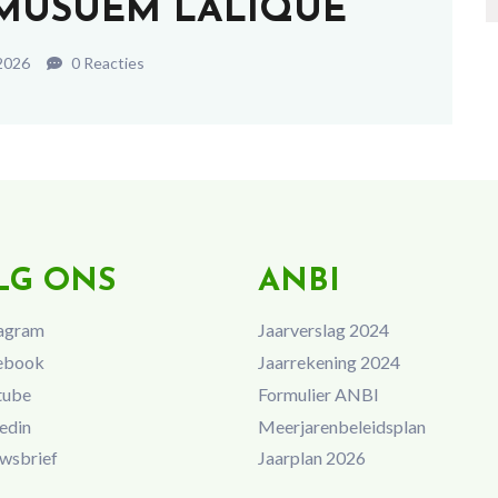
 MUSUEM LALIQUE
 2026
0 Reacties
LG ONS
ANBI
agram
Jaarverslag 2024
ebook
Jaarrekening 2024
tube
Formulier ANBI
edin
Meerjarenbeleidsplan
wsbrief
Jaarplan 2026