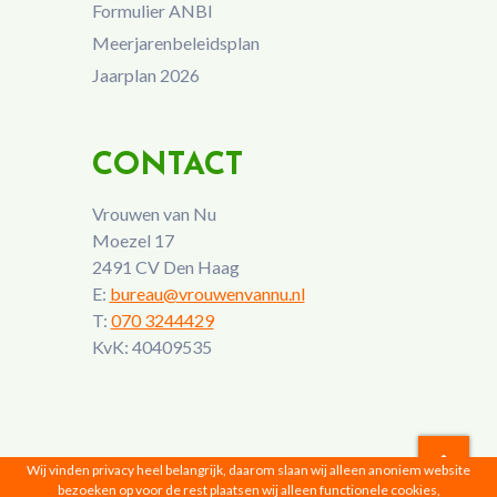
Formulier ANBI
Meerjarenbeleidsplan
Jaarplan 2026
CONTACT
Vrouwen van Nu
Moezel 17
2491 CV Den Haag
E:
bureau@vrouwenvannu.nl
T:
070 3244429
KvK: 40409535
Wij vinden privacy heel belangrijk, daarom slaan wij alleen anoniem website
bezoeken op voor de rest plaatsen wij alleen functionele cookies,