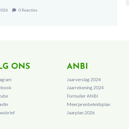
2026
0 Reacties
LG ONS
ANBI
agram
Jaarverslag 2024
ebook
Jaarrekening 2024
tube
Formulier ANBI
edin
Meerjarenbeleidsplan
wsbrief
Jaarplan 2026