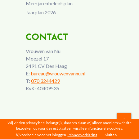
Meerjarenbeleidsplan
Jaarplan 2026
CONTACT
Vrouwen van Nu
Moezel 17
2491 CV Den Haag
E:
bureau@vrouwenvannu.nl
T:
070 3244429
KvK: 40409535
Wij vinden privacy heel belangrijk, daarom slaan wij alleen anoniem website
bezoeken op voor de rest plaatsen wij alleen functionele cookies,
Vrouwen van Nu © 2026 |
Privacyverklaring
bijvoorbeeld voor het inloggen.
Privacy verklaring
Sluiten