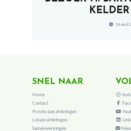
KELDER 
16 april
SNEL NAAR
VO
Home
Inst
Contact
Fac
Provinciale afdelingen
You
Lokale afdelingen
Link
Samenwerkingen
Nieu