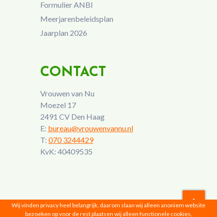
Formulier ANBI
Meerjarenbeleidsplan
Jaarplan 2026
CONTACT
Vrouwen van Nu
Moezel 17
2491 CV Den Haag
E:
bureau@vrouwenvannu.nl
T:
070 3244429
KvK: 40409535
Wij vinden privacy heel belangrijk, daarom slaan wij alleen anoniem website
bezoeken op voor de rest plaatsen wij alleen functionele cookies,