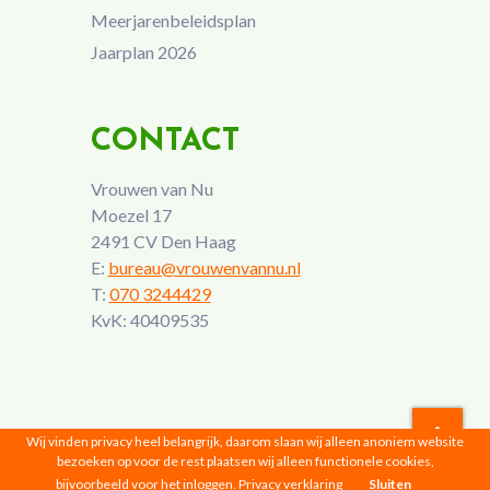
Meerjarenbeleidsplan
Jaarplan 2026
CONTACT
Vrouwen van Nu
Moezel 17
2491 CV Den Haag
E:
bureau@vrouwenvannu.nl
T:
070 3244429
KvK: 40409535
Wij vinden privacy heel belangrijk, daarom slaan wij alleen anoniem website
bezoeken op voor de rest plaatsen wij alleen functionele cookies,
Vrouwen van Nu © 2026 |
Privacyverklaring
bijvoorbeeld voor het inloggen.
Privacy verklaring
Sluiten