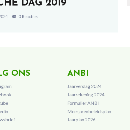
CHE DAG 2019
 2024
0 Reacties
LG ONS
ANBI
agram
Jaarverslag 2024
ebook
Jaarrekening 2024
tube
Formulier ANBI
edin
Meerjarenbeleidsplan
wsbrief
Jaarplan 2026