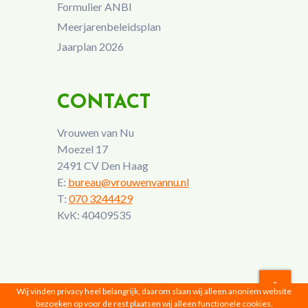
Formulier ANBI
Meerjarenbeleidsplan
Jaarplan 2026
CONTACT
Vrouwen van Nu
Moezel 17
2491 CV Den Haag
E:
bureau@vrouwenvannu.nl
T:
070 3244429
KvK: 40409535
Wij vinden privacy heel belangrijk, daarom slaan wij alleen anoniem website
bezoeken op voor de rest plaatsen wij alleen functionele cookies,