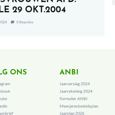
E 29 OKT.2004
2024
0 Reacties
LG ONS
ANBI
agram
Jaarverslag 2024
ebook
Jaarrekening 2024
tube
Formulier ANBI
edin
Meerjarenbeleidsplan
wsbrief
Jaarplan 2026