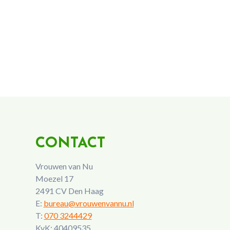
CONTACT
Vrouwen van Nu
Moezel 17
2491 CV Den Haag
E:
bureau@vrouwenvannu.nl
T:
070 3244429
KvK: 40409535