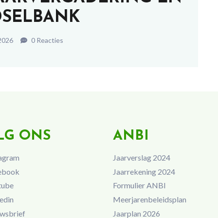
SELBANK
 2026
0 Reacties
LG ONS
ANBI
agram
Jaarverslag 2024
ebook
Jaarrekening 2024
tube
Formulier ANBI
edin
Meerjarenbeleidsplan
wsbrief
Jaarplan 2026