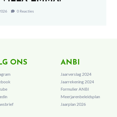
2026
0 Reacties
LG ONS
ANBI
agram
Jaarverslag 2024
ebook
Jaarrekening 2024
tube
Formulier ANBI
edin
Meerjarenbeleidsplan
wsbrief
Jaarplan 2026