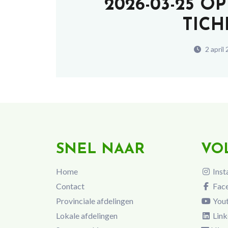
2026-03-25 O
TIC
2 april
SNEL NAAR
VO
Home
Inst
Contact
Fac
Provinciale afdelingen
You
Lokale afdelingen
Link