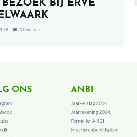
P BEZOEK BIJ ERVE
HELWAARK
 2026
0 Reacties
LG ONS
ANBI
agram
Jaarverslag 2024
ebook
Jaarrekening 2024
tube
Formulier ANBI
edin
Meerjarenbeleidsplan